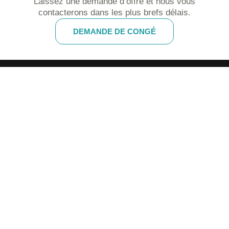
Laissez une demande d’offre et nous vous
contacterons dans les plus brefs délais.
DEMANDE DE CONGÉ
Let's think nano
Hand Crafted By Ashe Studio
Links
Page d’accueil
à propos de nous